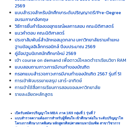
ประกาศรับสมัครงาน
ตำแหน่ง : ช่างเทคนิค(ไฟฟ้า) จำนวน 1 อัตรา
2569
คณะวิศวะกรรมศาตร์ รับสมัครนักศึกษาใหม่ ภาค1/2568 ระดับ
แบบสำรวจสำหรับนักศึกษาระดับปริญญาตรี/Pre-Degree
ปริญญาเอก และระดับปริญญาโท
แบบสำรวจความต้องการเข้าร่วมฝึกอบรมโครงการบริการวิชาการ
อบรมภาษาอังกฤษ
และวิชาชีพแก่ชุมชน ประจำปีงบประมาณ 2568
วิธีการยื่นคำร้องขออุทธรณ์ผลการสอบ คณะนิติศาสตร์
ขอเชิญเข้าร่วมสัมมนาโครงการบริการวิชาการแก่ชุมชน และสังคม
แนวคำตอบ คณะนิติศาสตร์
2568 เรื่อง "เทคนิคสำหรับครูแนะแนวในการช่วยเหลือทางจิตวิทยา"
ประชาสัมพันธ์สำนักหอสมุดกลาง มหาวิทยาลัยรามคำแหง
รับสมัครนักศึกษาปริญญาโท MBA ส่วนภูมิภาค ภาคเรียนที่ 1/68
ฐานข้อมูลอิเล็กทรอนิกส์ ปีงบประมาณ 2569
ตั้งแต่บัดนี้ - 29 มิถุนายน 2568
คู่มือปฐมนิเทศนักศึกษาใหม่ 2569
แบบสำรวจความต้องการเข้าร่วมฝึกอบรมโครงการบริการวิชาการ
เข้า course on demand เพื่อดาวน์โหลดตำราเรียนวิชา RAM
และวิชาชีพแก่ชุมชน ปี2568
มีข่าวดีมาบอกโครงการความร่วมมือทางวิชาการระหว่างกองทัพบกกับ
แบบสอบถามภาวะการมีงานทำของบัณฑิต
มหาวิทยาลัยรามคำแหง สมัครเลยพลาดไม่ได้!!!
ปริญญาตรี
กรอกแบบสำรวจภาวะการมีงานทำของบัณฑิต 2567 รุ่นที่ 51
รัฐศาสตร์
การเข้าฟังบรรยายสรุป เสาร์-อาทิตย์
แบบสำรวจความต้องการเข้าศึกษาต่อใน ระดับปริญญาโท ศิลป
การเข้าใช้สื่อการเรียนการสอนของมหาวิทยาลัย
ศาสตรมหาบัณฑิต สาขาวิชานิเทศศาสตร์ รุ่นที่ 1 ปีการศึกษา 2568
รายละเอียดหลักสูตร
มหาวิทยาลัยรามคำแหง ถวายผ้าพระกฐินพระราชทาน ประจำปี 2567
ณ วัดราษฎร์ศรัทธาธรรม ตำบลศรีนคร อำเภอศรีนคร จังหวัด
สุโขทัย
วีดิทัศน์ : พระราชประวัติ : น้อมรำลึกในพระมหากรุณาธิคุณ พ่อขุน
เปิดรับสมัครปริญญาโท MBA ภาค 1/69 กลุ่มที่ 1 รุ่นที่ 7
แบบสำรวจความต้องการสำหรับผู้ที่สนใจ เข้าศึกษาต่อใน ระดับปริญญาโท
รามคำแหงมหาราช
โครงการศึกษาภาคพิเศษ หลักสูตรศิลปศาสตรมหาบัณฑิต สาขาวิชาการ
ประชาสัมพันธ์การเข้าใช้งานห้องสมุดออนไลน์ elibrary