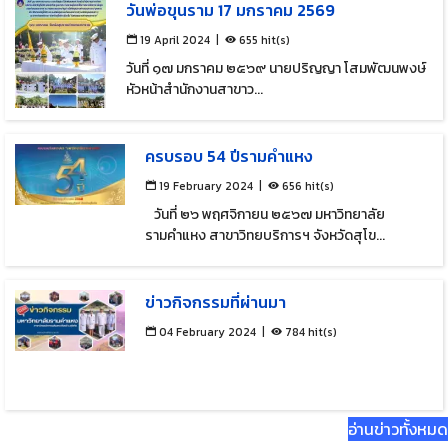
วันพ่อขุนราม 17 มกราคม 2569
19 April 2024
  |  
655 hit(s)
วันที่ ๑๗ มกราคม ๒๕๖๙ นายปริญญา โสมพัฒนพงษ์
หัวหน้าสำนักงานสาขาว...
ครบรอบ 54 ปีรามคำแหง
19 February 2024
  |  
656 hit(s)
วันที่ ๒๖ พฤศจิกายน ๒๕๖๗ มหาวิทยาลัย
รามคำแหง สาขาวิทยบริการฯ จังหวัดสุโข...
ข่าวกิจกรรมที่ผ่านมา
04 February 2024
  |  
784 hit(s)
อ่านข่าวทั้งหมด