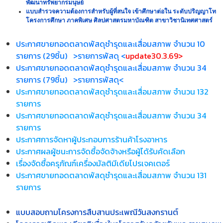
พัฒนาทรัพยากรมนุษย์
จัดหาผู้ประกอบการร้านค้าโรงอาหาร
แบบสำรวจความต้องการสำหรับผู้ที่สนใจ เข้าศึกษาต่อใน ระดับปริญญาโท
โครงการศึกษา ภาคพิเศษ ศิลปศาสตรมหาบัณฑิต สาขาวิชานิเทศศาสตร์
PDPA ฉบับเข้าใจง่าย: คืออะไร ? ความเข้าใจผิด ?
การเผยแพร่สื่อประชาสัมพันธ์ของโครงการปลูกจิตสำนึกและ
ประกาศขายทอดตลาดพัสดุชำรุดและเสื่อมสภาพ จำนวน 10
สร้างความภาคภูมิใจในความเป็นชาติไทย “ธงไตรรงค์ ธำรงไทย”
รายการ (29ชิ้น)
>รายการพัสดุ <
update30.3.69>
ประกาศขายทอดตลาดพัสดุชำรุดและเสื่อมสภาพ จำนวน 34
Fan page : หน่วยจัดหางาน กองกิจการนักศึกษา มหาวิทยาลัย
รายการ (79ชิ้น)
>รายการพัสดุ<
รามคำแหง
ประกาศขายทอดตลาดพัสดุชำรุดและเสื่อมสภาพ จำนวน 132
รายการ
ประกาศขายทอดตลาดพัสดุชำรุดและเสื่อมสภาพ จำนวน 34
รายการ
ประกาศการจัดหาผู้ประกอบการร้านค้าโรงอาหาร
ประกาศผลผู้ชนะการจัดซื้อจัดจ้างหรือผู้ได้รับคัดเลือก
เรื่องจัดซื้อครุภัณฑ์เครื่องมัลติมีเดียโปรเจคเตอร์
ประกาศขายทอดตลาดพัสดุชำรุดและเสื่อมสภาพ จำนวน 131
รายการ
แบบสอบถามโครงการสืบสานประเพณีวันสงกรานต์