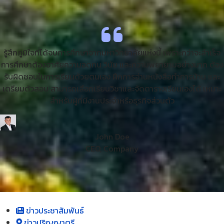
รู้สึกภูมิใจที่ได้จบการศึกษาจากมหาวิทยาลัยแห่งนี้
เพราะกว่าจะสำเร็จ
การศึกษาต้องอาศัยความอดทน
วินัย
และความพยายามอย่างมาก
ต้อง
รับผิดชอบในการเรียนด้วยตนเอง
ฝึกการอ่านหนังสือทำการบ้าน
และ
เตรียมตัวสอบ
สามารถเลือกเรียนวิชาและจัดตารางเรียนเองได้
เหมาะ
สำหรับผู้ที่มีงานประจำหรือธุรกิจส่วนตัว
John Doe
CEO, Company
ข่าวประชาสัมพันธ์
ข่าวปริญญาตรี