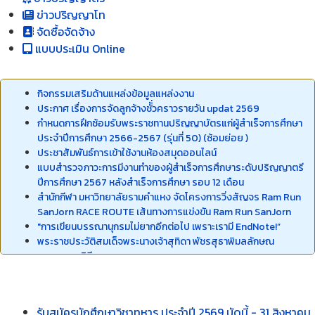
ข่าวปริญญาโท
จัดซื้อจัดจ้าง
แบบประเมิน Online
กิจกรรมเสริมด้านแหล่งข้อมูลแหล่งงาน
ประกาศ เรื่องการจัดลูกจ้างชัั่วคราวรายวัน updat 2569
กำหนดการฝึกซ้อมรับพระราชทานปริญญาบัตรแก่ผู้สำเร็จการศึกษา
ประจำปีการศึกษา 2566-2567 (รุ่นที่ 50) (ซ้อมย่อย )
ประชาสัมพันธ์การเข้าใช้งานห้องสมุดออนไลน์
แบบสำรวจภาวะการมีงานทำของผู้สำเร็จการศึกษาระดับปริญญาตรี
ปีการศึกษา 2567 หลังสำเร็จการศึกษา รอบ 12 เดือน
สำนักกีฬา มหาวิทยาลัยรามคำแหง จัดโครงการวิ่งสัญจร Ram Run
SanJorn RACE ROUTE เส้นทางการแข่งขัน Ram Run SanJorn
"การเขียนบรรณานุกรมไม่ยากอีกต่อไป เพราะเรามี EndNote!”
พระราชประวัติสมเด็จพระนางเจ้าสุทิดา พัชรสุธาพิมลลักษณ
พระบรมราชินี
กำหนดการรับสมัครนักศึกษาใหม่ ภาค2 ประจำปีการศึกษา 2568
ประชาสัมพันธ์การเข้าใช้งานห้องสมุดออนไลน์
hibrary
ประกาศจัดหาลูกจ้างชั่วคราวรายวัน
รับสมัครนักศึกษาวิชาทหาร ประจำปี 2569 บัดนี้ - 31 สิงหาคม