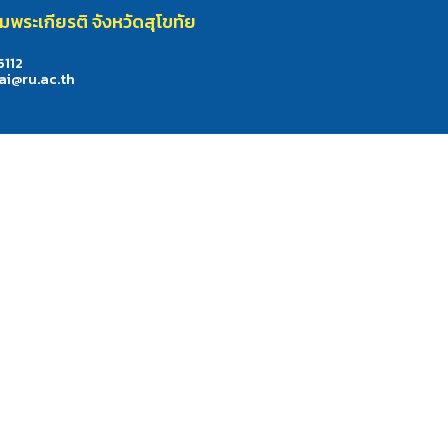
ระเกียรติ จังหวัดสุโขทัย
5112
ai@ru.ac.th